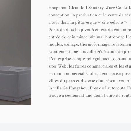
Hangzhou Cleandell Sanitary Ware Co. Ltd. e
conception, la production et la vente de sér
située dans la pittoresque « cité céleste »
Porte de douche pivot à entrée de coin min
entrée de coin mince minimal Entreprise
L'e
moules, usinage, thermoformage, revêtement
rapidement une nouvelle génération de pro
L'entreprise comprend également constammen
sites Web, les foires commerciales et les ét
restent commercialisables, l'entreprise po
villes du pays et dispose d'un réseau complet
la ville de Hangzhou. Près de l'autoroute H
trouve à seulement une demi-heure de route d