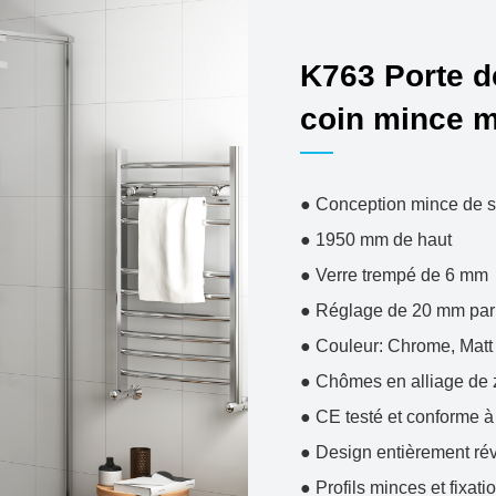
K763 Porte d
coin mince m
● Conception mince de st
● 1950 mm de haut
● Verre trempé de 6 mm
● Réglage de 20 mm par 
● Couleur: Chrome, Matt 
● Chômes en alliage de z
● CE testé et conforme 
● Design entièrement rév
● Profils minces et fixat