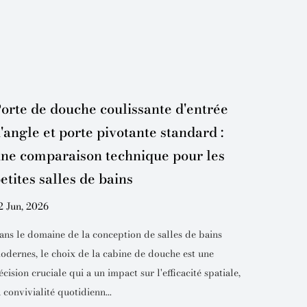
orte de douche coulissante d'entrée
Porte 
'angle et porte pivotante standard :
cadre 
ne comparaison technique pour les
techni
etites salles de bains
guide 
bains
2 Jun, 2026
13 Jul, 2
ans le domaine de la conception de salles de bains
odernes, le choix de la cabine de douche est une
Nouvelles
écision cruciale qui a un impact sur l'efficacité spatiale,
pivotant
a convivialité quotidienn...
pourquoi 