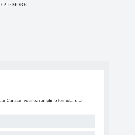
moderne..
EAD MORE
READ 
r Canstar, veuillez remplir le formulaire ci-