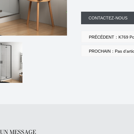
CONTACTEZ-NOUS
PRÉCÉDENT：K769 Porte
PROCHAIN：Pas d’articl
 UN MESSAGE